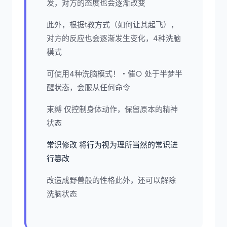
发，对方的态度也会逐渐改变
此外，根据t教方式（如何让其起飞），
对方的反应也会逐渐发生变化，4种洗脑
模式
可使用4种洗脑模式！・催○ 处于半梦半
醒状态，会服从任何命令
束缚 仅控制身体动作，保留原本的精神
状态
常识修改 将行为视为理所当然的常识进
行篡改
改造成野兽般的性格此外，还可以解除
洗脑状态